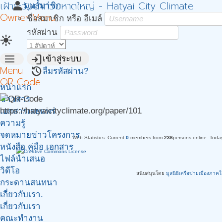
เฝ้าระวังน้ำท่วมหาดใหญ่ - Hatyai City Climate
person
มุมสมาชิก
Owner Menu
ชื่อสมาชิก หรือ อีเมล์
รหัสผ่าน
light_mode
menu
login
เข้าสู่ระบบ
Menu
restore
ลืมรหัสผ่าน?
QR Code
หน้าแรก
ข่าวสาร
https://hatyaicityclimate.org/paper/101
เอกสารเผยแพร่
ความรู้
จดหมายข่าวโครงการ
Web Statistics:
Current
0
members from
236
persons online.
Toda
หนังสือ คู่มือ เอกสาร
ไฟล์นำเสนอ
วิดีโอ
สนับสนุนโดย
มูลนิธิเครือข่ายเมืองภาค
กระดานสนทนา
เกี่ยวกับเรา.
เกี่ยวกับเรา
คณะทำงาน