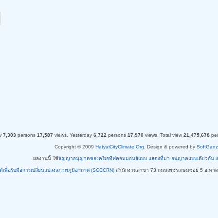
y
7,303
persons
17,587
views.
Yesterday
6,722
persons
17,970
views.
Total view
21,475,678
pe
Copyright © 2009
HatyaiCityClimate.Org
. Design & powered by
SoftGanz
ผลงานนี้ ใช้
สัญญาอนุญาตของครีเอทีฟคอมมอนส์แบบ แสดงที่มา-อนุญาตแบบเดียวกัน 3.0 ท
ใต้เพื่อรับมือการเปลี่ยนแปลงสภาพภูมิอากาศ (SCCCRN)
สำนักงานสาขา 73 ถนนเพชรเกษมซอย 5 อ.หาด