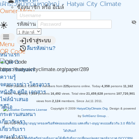
person
เฝ้าระวังน้ำท่วมหาดใหญ่ - Hatyai City Climate
ชื่อสมาชิก หรือ อีเมล์
Owner Menu
visibility_off
light_mode
รหัสผ่าน
menu
login
เข้าสู่ระบบ
Menu
restore
ลืมรหัสผ่าน?
QR Code
หน้าแรก
ข่าวสาร
https://hatyaicityclimate.org/paper/289
เอกสารเผยแพร่
ความรู้
จดหมายข่าวโครงการ
Web Statistics:
Current
0
members from
225
persons online.
Today
4,358
persons
11,162
หนังสือ คู่มือ เอกสาร
views.
Yesterday
7,339
persons
16,492
views.
Total view
21,459,628
persons
107,720,901
ไฟล์นำเสนอ
views from
2,124
members. Since Jul,11 2011.
วิดีโอ
Copyright © 2009
HatyaiCityClimate.Org
. Design & powered
กระดานสนทนา
by
SoftGanz Group.
.
เกี่ยวกับเรา.
ผลงานนี้ ใช้
สัญญาอนุญาตของครีเอทีฟคอมมอนส์แบบ แสดงที่มา-อนุญาตแบบเดียวกัน 3.0 ที่ยังไม่
เกี่ยวกับเรา
ได้ปรับแก้
คณะทำงาน
สนับสนุนโดย
มูลนิธิเครือข่ายเมืองภาคใต้เพื่อรับมือการเปลี่ยนแปลงสภาพภูมิอากาศ (SCCCRN)