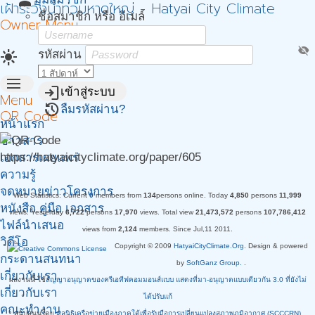
person
เฝ้าระวังน้ำท่วมหาดใหญ่ - Hatyai City Climate
ชื่อสมาชิก หรือ อีเมล์
Owner Menu
visibility_off
light_mode
รหัสผ่าน
menu
login
เข้าสู่ระบบ
Menu
restore
ลืมรหัสผ่าน?
QR Code
หน้าแรก
ข่าวสาร
https://hatyaicityclimate.org/paper/605
เอกสารเผยแพร่
ความรู้
จดหมายข่าวโครงการ
Web Statistics:
Current
0
members from
134
persons online.
Today
4,850
persons
11,999
หนังสือ คู่มือ เอกสาร
views.
Yesterday
6,722
persons
17,970
views.
Total view
21,473,572
persons
107,786,412
ไฟล์นำเสนอ
views from
2,124
members. Since Jul,11 2011.
วิดีโอ
Copyright © 2009
HatyaiCityClimate.Org
. Design & powered
กระดานสนทนา
by
SoftGanz Group.
.
เกี่ยวกับเรา.
ผลงานนี้ ใช้
สัญญาอนุญาตของครีเอทีฟคอมมอนส์แบบ แสดงที่มา-อนุญาตแบบเดียวกัน 3.0 ที่ยังไม่
เกี่ยวกับเรา
ได้ปรับแก้
คณะทำงาน
สนับสนุนโดย
มูลนิธิเครือข่ายเมืองภาคใต้เพื่อรับมือการเปลี่ยนแปลงสภาพภูมิอากาศ (SCCCRN)