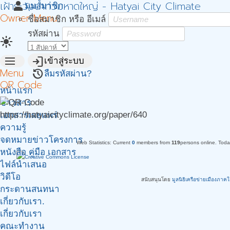
เฝ้าระวังน้ำท่วมหาดใหญ่ - Hatyai City Climate
person
มุมสมาชิก
Owner Menu
ชื่อสมาชิก หรือ อีเมล์
รหัสผ่าน
light_mode
menu
login
เข้าสู่ระบบ
Menu
restore
ลืมรหัสผ่าน?
QR Code
หน้าแรก
ข่าวสาร
https://hatyaicityclimate.org/paper/640
เอกสารเผยแพร่
ความรู้
จดหมายข่าวโครงการ
Web Statistics:
Current
0
members from
119
persons online.
Tod
หนังสือ คู่มือ เอกสาร
ไฟล์นำเสนอ
วิดีโอ
สนับสนุนโดย
มูลนิธิเครือข่ายเมืองภาค
กระดานสนทนา
เกี่ยวกับเรา.
เกี่ยวกับเรา
คณะทำงาน