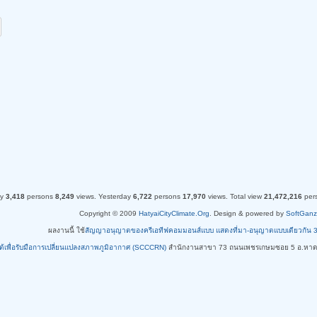
ay
3,418
persons
8,249
views.
Yesterday
6,722
persons
17,970
views.
Total view
21,472,216
per
Copyright © 2009
HatyaiCityClimate.Org
. Design & powered by
SoftGanz
ผลงานนี้ ใช้
สัญญาอนุญาตของครีเอทีฟคอมมอนส์แบบ แสดงที่มา-อนุญาตแบบเดียวกัน 3.0 ท
ใต้เพื่อรับมือการเปลี่ยนแปลงสภาพภูมิอากาศ (SCCCRN)
สำนักงานสาขา 73 ถนนเพชรเกษมซอย 5 อ.หาด