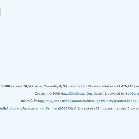
y
6,680
persons
16,522
views.
Yesterday
6,722
persons
17,970
views.
Total view
21,475,240
pe
Copyright © 2009
HatyaiCityClimate.Org
. Design & powered by
SoftGanz
ผลงานนี้ ใช้
สัญญาอนุญาตของครีเอทีฟคอมมอนส์แบบ แสดงที่มา-อนุญาตแบบเดียวกัน 3.0 ท
ใต้เพื่อรับมือการเปลี่ยนแปลงสภาพภูมิอากาศ (SCCCRN)
สำนักงานสาขา 73 ถนนเพชรเกษมซอย 5 อ.หาด