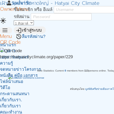
เฝ้าระวังน้ำท่วมหาดใหญ่ - Hatyai City Climate
person
มุมสมาชิก
Owner Menu
ชื่อสมาชิก หรือ อีเมล์
รหัสผ่าน
light_mode
menu
login
เข้าสู่ระบบ
Menu
restore
ลืมรหัสผ่าน?
QR Code
หน้าแรก
ข่าวสาร
https://hatyaicityclimate.org/paper/229
เอกสารเผยแพร่
ความรู้
จดหมายข่าวโครงการ
Web Statistics:
Current
0
members from
113
persons online.
Toda
หนังสือ คู่มือ เอกสาร
ไฟล์นำเสนอ
วิดีโอ
สนับสนุนโดย
มูลนิธิเครือข่ายเมืองภาค
กระดานสนทนา
เกี่ยวกับเรา.
เกี่ยวกับเรา
คณะทำงาน