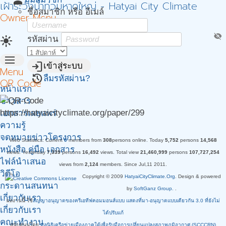
person
เฝ้าระวังน้ำท่วมหาดใหญ่ - Hatyai City Climate
ชื่อสมาชิก หรือ อีเมล์
Owner Menu
visibility_off
light_mode
รหัสผ่าน
menu
login
เข้าสู่ระบบ
Menu
restore
ลืมรหัสผ่าน?
QR Code
หน้าแรก
ข่าวสาร
https://hatyaicityclimate.org/paper/299
เอกสารเผยแพร่
ความรู้
จดหมายข่าวโครงการ
Web Statistics:
Current
0
members from
308
persons online.
Today
5,752
persons
14,568
หนังสือ คู่มือ เอกสาร
views.
Yesterday
7,339
persons
16,492
views.
Total view
21,460,999
persons
107,727,254
ไฟล์นำเสนอ
views from
2,124
members. Since Jul,11 2011.
วิดีโอ
Copyright © 2009
HatyaiCityClimate.Org
. Design & powered
กระดานสนทนา
by
SoftGanz Group.
.
เกี่ยวกับเรา.
ผลงานนี้ ใช้
สัญญาอนุญาตของครีเอทีฟคอมมอนส์แบบ แสดงที่มา-อนุญาตแบบเดียวกัน 3.0 ที่ยังไม่
เกี่ยวกับเรา
ได้ปรับแก้
คณะทำงาน
สนับสนุนโดย
มูลนิธิเครือข่ายเมืองภาคใต้เพื่อรับมือการเปลี่ยนแปลงสภาพภูมิอากาศ (SCCCRN)