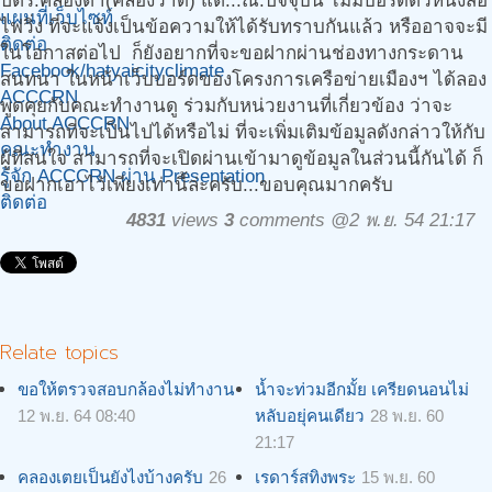
ปตร.คลองต่ำ(คลองวาด) แต่...ณ.ปัจจุบัน ไม่มีบอร์ดตัวหนังสือ
แผนที่เว็บไซท์
ไฟวิ่ง ที่จะแจ้งเป็นข้อความให้ได้รับทราบกันแล้ว หรืออาจจะมี
ติดต่อ
ในโอกาสต่อไป ก็ยังอยากที่จะขอฝากผ่านช่องทางกระดาน
Facebook/hatyaicityclimate
สนทนา ในหน้าเว็บบอร์ดของโครงการเครือข่ายเมืองฯ ได้ลอง
ACCCRN
พูดคุยกับคณะทำงานดู ร่วมกับหน่วยงานที่เกี่ยวข้อง ว่าจะ
About ACCCRN
สามารถที่จะเป็นไปได้หรือไม่ ที่จะเพิ่มเติมข้อมูลดังกล่าวให้กับ
คณะทำงาน
ผู้ที่สนใจ สามารถที่จะเปิดผ่านเข้ามาดูข้อมูลในส่วนนี้กันได้ ก็
รู้จัก ACCCRN ผ่าน Presentation
ขอฝากเอาไว้เพียงเท่านี้ล่ะครับ...ขอบคุณมากครับ
ติดต่อ
4831
views
3
comments @2 พ.ย. 54 21:17
Relate topics
ขอให้ตรวจสอบกล้องไม่ทำงาน
น้ำจะท่วมอีกมั้ย เครียดนอนไม่
12 พ.ย. 64 08:40
หลับอยุ่คนเดียว
28 พ.ย. 60
21:17
คลองเตยเป็นยังไงบ้างครับ
26
เรดาร์สทิงพระ
15 พ.ย. 60