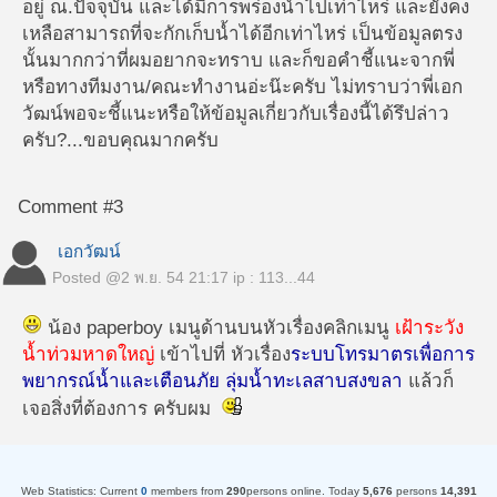
อยู่ ณ.ปัจจุบัน และได้มีการพร่องน้ำไปเท่าไหร่ และยังคง
เหลือสามารถที่จะกักเก็บน้ำได้อีกเท่าไหร่ เป็นข้อมูลตรง
นั้นมากกว่าที่ผมอยากจะทราบ และก็ขอคำชี้แนะจากพี่
หรือทางทีมงาน/คณะทำงานอ่ะน๊ะครับ ไม่ทราบว่าพี่เอก
วัฒน์พอจะชี้แนะหรือให้ข้อมูลเกี่ยวกับเรื่องนี้ได้รึปล่าว
ครับ?...ขอบคุณมากครับ
Comment #3
เอกวัฒน์
Posted @
2 พ.ย. 54 21:17
ip : 113...44
น้อง paperboy เมนูด้านบนหัวเรื่องคลิกเมนู
เฝ้าระวัง
น้ำท่วมหาดใหญ่
เข้าไปที่ หัวเรื่อง
ระบบโทรมาตรเพื่อการ
พยากรณ์น้ำและเตือนภัย ลุ่มน้ำทะเลสาบสงขลา
แล้วก็
เจอสิ่งที่ต้องการ ครับผม
Web Statistics:
Current
0
members from
290
persons online.
Today
5,676
persons
14,391