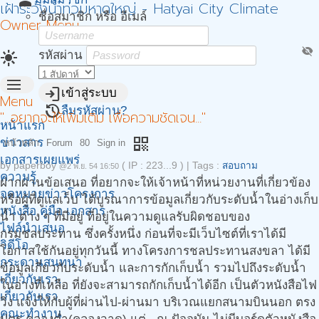
person
เฝ้าระวังน้ำท่วมหาดใหญ่ - Hatyai City Climate
ชื่อสมาชิก หรือ อีเมล์
Owner Menu
visibility_off
light_mode
รหัสผ่าน
menu
login
เข้าสู่ระบบ
Menu
restore
ลืมรหัสผ่าน?
"...อยากจะให้เพิ่มเติม เพื่อความชัดเจน..."
หน้าแรก
qr_code
ข่าวสาร
หน้าหลัก
Forum
80
Sign in
เอกสารเผยแพร่
by
paperboy
( IP : 223...9 )
|
Tags :
สอบถาม
@2 พ.ย. 54 16:50
ความรู้
ฝากผ่านข้อเสนอ ที่อยากจะให้เจ้าหน้าที่หน่วยงานที่เกี่ยวข้อง
จดหมายข่าวโครงการ
หรือผู้ที่ดูแลเว็บ ได้บูรณาการข้อมูลเกี่ยวกับระดับน้ำในอ่างเก็บ
หนังสือ คู่มือ เอกสาร
น้ำ ต่าง ๆ ที่มีอยู่ ที่อยู่ในความดูแลรับผิดชอบของ
ไฟล์นำเสนอ
กรมชลประทาน ซึ่งครั้งหนึ่ง ก่อนที่จะมีเว็บไซต์ที่เราได้มี
วิดีโอ
โอกาสใช้กันอยู่ทุกวันนี้ ทางโครงการชลประทานสงขลา ได้มี
กระดานสนทนา
ข้อมูลเกี่ยวกับระดับน้ำ และการกักเก็บน้ำ รวมไปถึงระดับน้ำ
เกี่ยวกับเรา.
ในอ่างที่เหลือ ที่ยังจะสามารถกักเก็บน้ำได้อีก เป็นตัวหนังสือไฟ
เกี่ยวกับเรา
วิ่ง แจ้งให้กับผู้ที่ผ่านไป-ผ่านมา บริเวณแยกสนามบินนอก ตรง
คณะทำงาน