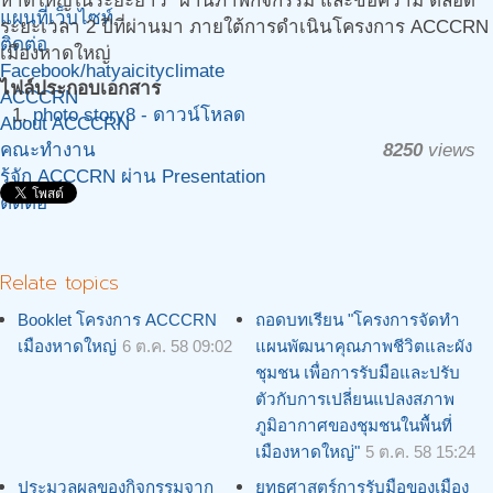
หาดใหญ่ในระยะยาว" ผ่านภาพกิจกรรม และข้อความ ตลอด
แผนที่เว็บไซท์
ระยะเวลา 2 ปีที่ผ่านมา ภายใต้การดำเนินโครงการ ACCCRN
ติดต่อ
เมืองหาดใหญ่
Facebook/hatyaicityclimate
ไฟล์ประกอบเอกสาร
ACCCRN
photo story8 - ดาวน์โหลด
About ACCCRN
คณะทำงาน
8250
views
รู้จัก ACCCRN ผ่าน Presentation
ติดต่อ
Relate topics
Booklet โครงการ ACCCRN
ถอดบทเรียน "โครงการจัดทำ
เมืองหาดใหญ่
6 ต.ค. 58 09:02
แผนพัฒนาคุณภาพชีวิตและผัง
ชุมชน เพื่อการรับมือและปรับ
ตัวกับการเปลี่ยนแปลงสภาพ
ภูมิอากาศของชุมชนในพื้นที่
เมืองหาดใหญ่"
5 ต.ค. 58 15:24
ประมวลผลของกิจกรรมจาก
ยุทธศาสตร์การรับมือของเมือง