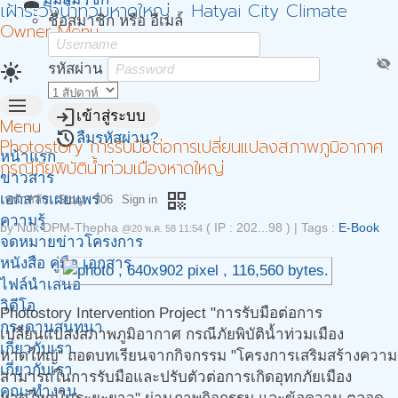
person
เฝ้าระวังน้ำท่วมหาดใหญ่ - Hatyai City Climate
ชื่อสมาชิก หรือ อีเมล์
Owner Menu
visibility_off
light_mode
รหัสผ่าน
menu
login
เข้าสู่ระบบ
Menu
restore
ลืมรหัสผ่าน?
Photostory การรับมือต่อการเปลี่ยนแปลงสภาพภูมิอากาศ
หน้าแรก
กรณีภัยพิบัติน้ำท่วมเมืองหาดใหญ่
ข่าวสาร
qr_code
เอกสารเผยแพร่
หน้าหลัก
Story
306
Sign in
ความรู้
by
Nuk DPM-Thepha
( IP : 202...98 )
|
Tags :
E-Book
@20 พ.ค. 58 11:54
จดหมายข่าวโครงการ
หนังสือ คู่มือ เอกสาร
ไฟล์นำเสนอ
วิดีโอ
Photostory Intervention Project "การรับมือต่อการ
กระดานสนทนา
เปลี่ยนแปลงสภาพภูมิอากาศ กรณีภัยพิบัติน้ำท่วมเมือง
เกี่ยวกับเรา.
หาดใหญ่" ถอดบทเรียนจากกิจกรรม "โครงการเสริมสร้างความ
เกี่ยวกับเรา
สามารถในการรับมือและปรับตัวต่อการเกิดอุทกภัยเมือง
คณะทำงาน