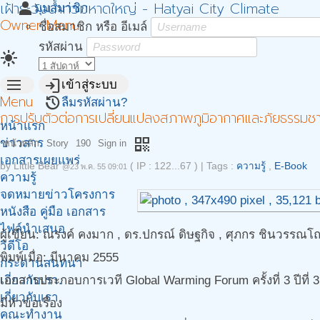
เฝ้าระวังน้ำท่วมหาดใหญ่ - Hatyai City Climate
person
มุมสมาชิก
Owner Menu
ชื่อสมาชิก หรือ อีเมล์
รหัสผ่าน
light_mode
menu
login
เข้าสู่ระบบ
Menu
restore
ลืมรหัสผ่าน?
การปรับตัวต่อการเปลี่ยนแปลงสภาพภูมิอากาศและภัยธรรมชาติใ
หน้าแรก
qr_code
ข่าวสาร
หน้าหลัก
Story
190
Sign in
เอกสารเผยแพร่
by
Little Bear
( IP : 122...67 )
|
Tags :
ความรู้
,
E-Book
@23 พ.ค. 55 09:01
ความรู้
จดหมายข่าวโครงการ
หนังสือ คู่มือ เอกสาร
ไฟล์นำเสนอ
ผู้เขียน: ณรงค์ คงมาก , ดร.ปกรณ์ ดิษฐกิจ , ศุภกร ชินวรรณโณ
วิดีโอ
พิมพ์เมื่อ: มีนาคม 2555
กระดานสนทนา
เกี่ยวกับเรา.
เอกสารประกอบการเวที Global Warming Forum ครั้งที่ 3 ปีที่
เกี่ยวกับเรา
มีหัวข้อเรื่อง
คณะทำงาน