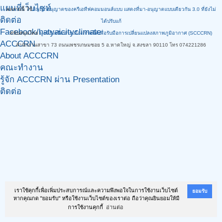
แผนที่เว็บไซท์
ผลงานนี้ ใช้
สัญญาอนุญาตของครีเอทีฟคอมมอนส์แบบ แสดงที่มา-อนุญาตแบบเดียวกัน 3.0 ที่ยังไม่
ติดต่อ
ได้ปรับแก้
Facebook/hatyaicityclimate
สนับสนุนโดย
มูลนิธิเครือข่ายเมืองภาคใต้เพื่อรับมือการเปลี่ยนแปลงสภาพภูมิอากาศ (SCCCRN)
ACCCRN
สำนักงานสาขา 73 ถนนเพชรเกษมซอย 5 อ.หาดใหญ่ จ.สงขลา 90110 โทร 074221286
About ACCCRN
คณะทำงาน
รู้จัก ACCCRN ผ่าน Presentation
ติดต่อ
เราใช้คุกกี้เพื่อเพิ่มประสบการณ์และความพึงพอใจในการใช้งานเว็บไซต์
ยอมรับ
หากคุณกด "ยอมรับ" หรือใช้งานเว็บไซต์ของเราต่อ ถือว่าคุณยินยอมให้มี
การใช้งานคุกกี้
อ่านต่อ