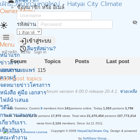
person
เฝ้าระวังน้ำท่วมหาดใหญ่ - Hatyai City Climate
ชื่อสมาชิก หรือ อีเมล์
Owner Menu
visibility_off
light_mode
รหัสผ่าน
menu
login
เข้าสู่ระบบ
Menu
restore
ลืมรหัสผ่าน?
หน้าหลัก
ฟอรั่ม
Sign in
หน้าแรก
Forum
Topics
Posts
Last post
ข่าวสาร
เอกสารเผยแพร่
สอบถาม
115
Last post topics
ความรู้
จดหมายข่าวโครงการ
forum version 4.00.0 release 20.4.1.
ช่วยเหลือ
หนังสือ คู่มือ เอกสาร
ไฟล์นำเสนอ
วิดีโอ
Web Statistics:
Current
0
members from
241
persons online.
Today
1,553
persons
3,796
กระดานสนทนา
views.
Yesterday
6,722
persons
17,970
views.
Total view
21,470,454
persons
107,773,214
เกี่ยวกับเรา.
views from
2,124
members. Since Jul,11 2011.
เกี่ยวกับเรา
Copyright © 2009
HatyaiCityClimate.Org
. Design & powered
คณะทำงาน
by
SoftGanz Group.
.